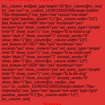
[/vc_column_text][wd_gap height=”25″][/vc_column][/vc_row]
[vc_row css=”.vc_custom_1418032626269{margin-bottom:
75px !important;}” row_type=”row” layout=”row-wide”
type=”grid” parallax_speed=”0.1″][vc_column width=”1/3″]
[wd_feature id=”4489″ title=”yes” thumbnail=”yes”
excerpt=”yes” show_content=”yes” wd_query_type=”simple”
limit=”6″ show_icon=”1″ icon_image=”fa fa-hand-o-up”
style=”style-2″ show_excerpt=”1″ excerpt_words=”6″
show_title=”1″][/vc_column][vc_column width=”1/3″]
[wd_feature id=”2927″ title=”yes” thumbnail=”yes”
excerpt=”yes” show_content=”yes” wd_query_type=”simple”
limit=”6″ show_icon=”1″ icon_image=”fa fa-credit-card”
style=”style-2″ show_excerpt=”1″ excerpt_words=”6″
show_title=”1″][/vc_column][vc_column width=”1/3″]
[wd_feature id=”2926″ title=”yes” thumbnail=”yes”
excerpt=”yes” show_content=”yes” wd_query_type=”simple”
limit=”6″ show_icon=”1″ icon_image=”fa fa-life-ring”
style=”style-2″ show_excerpt=”1″ excerpt_words=”6″
show_title=”1″][/vc_column][/vc_row][vc_row
css=”.vc_custom_1418033218601{margin-bottom: 75px
!important;}” row_type=”row” layout=”row-wide” type=”grid”
parallax_speed=”0.1″][vc_column width=”1/1″]
[vc_column_text]
Syntax