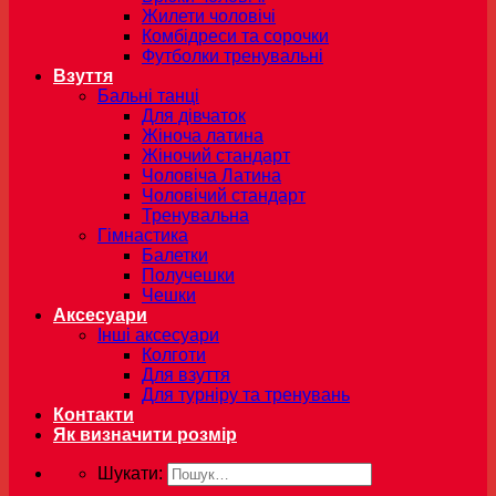
Жилети чоловічі
Комбідреси та сорочки
Футболки тренувальні
Взуття
Бальні танці
Для дівчаток
Жіноча латина
Жіночий стандарт
Чоловіча Латина
Чоловічий стандарт
Тренувальна
Гімнастика
Балетки
Получешки
Чешки
Аксесуари
Інші аксесуари
Колготи
Для взуття
Для турніру та тренувань
Контакти
Як визначити розмір
Шукати: