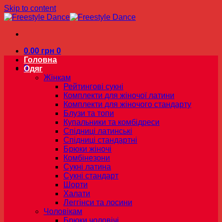
Skip to content
0.00
грн
0
Головна
0
Одяг
Жінкам
Рейтингові сукні
Комплекти для жіночої латини
Комплекти для жіночого стандарту
Блузи та топи
Купальники та комбідреси
Спідниці латинські
Спідниці стандартні
Брюки жіночі
Комбінезони
Сукні латина
Сукні стандарт
Шорти
Халати
Леггінси та лосини
Чоловікам
Брюки чоловічі