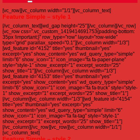
[vc_row][vc_column width=”1/1″][vc_column_text]
Feature Simple – style 1
[/vc_column_text][wd_gap height=”25″][/vc_column][/vc_row]
[vc_row css=”.vc_custom_1419414691753{padding-bottom:
35px !important;}” row_type=”row” layout=”row-wide”
type=”grid” parallax_speed=”0.1″][vc_column width=”1/3″]
[wd_feature id=”4152″ title=”yes” thumbnail=”yes”
excerpt=”yes” show_content=”yes” wd_query_type=”simple”
limit=”6″ show_icon=”1″ icon_image=”fa fa-paper-plane”
style=”style-1″ show_excerpt=”1″ excerpt_words=”25″
show_title=”1″][/vc_column][vc_column width=”1/3″]
[wd_feature id=”4153″ title=”yes” thumbnail=”yes”
excerpt=”yes” show_content=”yes” wd_query_type=”simple”
limit=”6″ show_icon=”1″ icon_image=”fa fa-truck” style=”style-
1″ show_excerpt=”1″ excerpt_words=”25″ show_title=”1″]
[/vc_column][vc_column width=”1/3″][wd_feature id=”4154″
title=”yes” thumbnail=”yes” excerpt=”yes”
show_content=”yes” wd_query_type=”simple” limit=”6″
show_icon=”1″ icon_image=”fa fa-tag” style=”style-1″
show_excerpt=”1″ excerpt_words=”25″ show_title=”1″]
[/vc_column][/vc_row][vc_row][vc_column width=”1/1″]
[vc_column_text]
Feature Simple – style 2