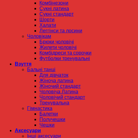
Комбінезони
Сукні латина
Сукні стандарт
Шорти
Халати
Леггінси та лосини
Чоловікам
Брюки чоловічі
Жилети чоловічі
Комбідреси та сорочки
Футболки тренувальні
Взуття
Бальні танці
Для дівчаток
Жіноча латина
Жіночий стандарт
Чоловіча Латина
Чоловічий стандарт
Тренувальна
Гімнастика
Балетки
Получешки
Чешки
Аксесуари
Інші аксесуари