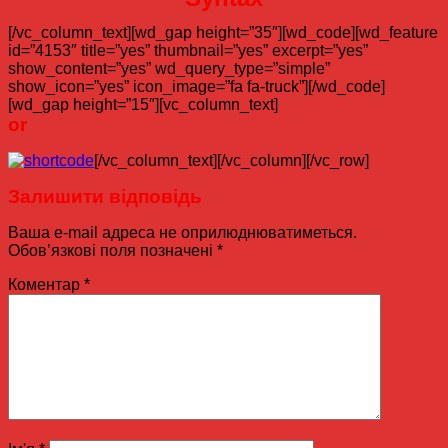
[/vc_column_text][wd_gap height=”35″][wd_code][wd_feature
id=”4153″ title=”yes” thumbnail=”yes” excerpt=”yes”
show_content=”yes” wd_query_type=”simple”
show_icon=”yes” icon_image=”fa fa-truck”][/wd_code]
[wd_gap height=”15″][vc_column_text]
or
[/vc_column_text][/vc_column][/vc_row]
Залишити відповідь
Ваша e-mail адреса не оприлюднюватиметься.
Обов’язкові поля позначені
*
Коментар
*