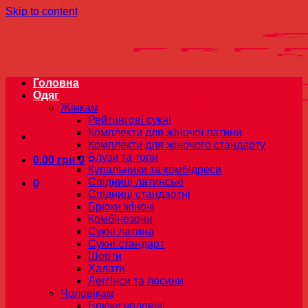
Skip to content
Головна
Одяг
Жінкам
Рейтингові сукні
Комплекти для жіночої латини
Комплекти для жіночого стандарту
Блузи та топи
0.00
грн
0
Купальники та комбідреси
Спідниці латинські
0
Спідниці стандартні
Брюки жіночі
Комбінезони
Сукні латина
Сукні стандарт
Шорти
Халати
Леггінси та лосини
Чоловікам
Брюки чоловічі