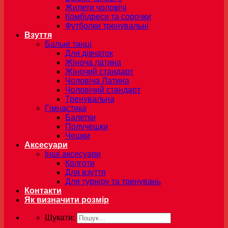
Жилети чоловічі
Комбідреси та сорочки
Футболки тренувальні
Взуття
Бальні танці
Для дівчаток
Жіноча латина
Жіночий стандарт
Чоловіча Латина
Чоловічий стандарт
Тренувальна
Гімнастика
Балетки
Получешки
Чешки
Аксесуари
Інші аксесуари
Колготи
Для взуття
Для турніру та тренувань
Контакти
Як визначити розмір
Шукати: