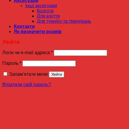
Аксесуари
Інші аксесуари
Колготи
Для взуття
Для турніру та тренувань
Контакти
Як визначити розмір
Увійти
Логін чи e-mail адреса
*
Пароль
*
Запам'ятати мене
Увійти
Втратили свій пароль?