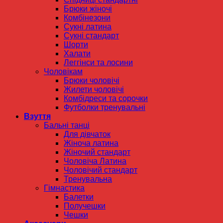
Брюки жіночі
Комбінезони
Сукні латина
Сукні стандарт
Шорти
Халати
Леггінси та лосини
Чоловікам
Брюки чоловічі
Жилети чоловічі
Комбідреси та сорочки
Футболки тренувальні
Взуття
Бальні танці
Для дівчаток
Жіноча латина
Жіночий стандарт
Чоловіча Латина
Чоловічий стандарт
Тренувальна
Гімнастика
Балетки
Получешки
Чешки