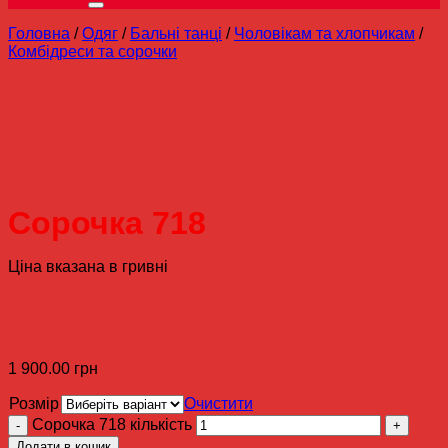
Головна
/
Одяг
/
Бальні танці
/
Чоловікам та хлопчикам
/
Комбідреси та сорочки
Сорочка 718
Ціна вказана в гривні
1 900.00
грн
Розмір
Очистити
Сорочка 718 кількість
Додати в кошик