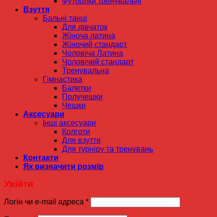
Футболки тренувальні
Взуття
Бальні танці
Для дівчаток
Жіноча латина
Жіночий стандарт
Чоловіча Латина
Чоловічий стандарт
Тренувальна
Гімнастика
Балетки
Получешки
Чешки
Аксесуари
Інші аксесуари
Колготи
Для взуття
Для турніру та тренувань
Контакти
Як визначити розмір
Увійти
Логін чи e-mail адреса
*