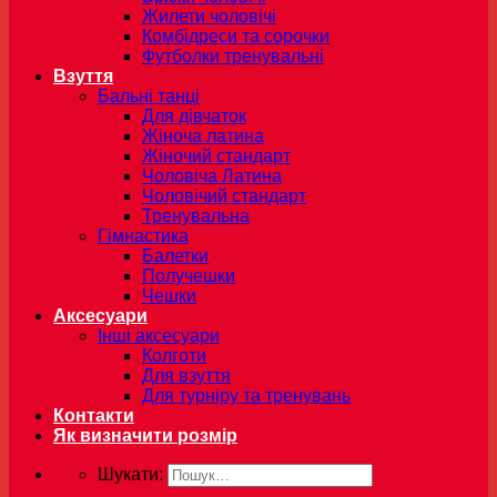
Жилети чоловічі
Комбідреси та сорочки
Футболки тренувальні
Взуття
Бальні танці
Для дівчаток
Жіноча латина
Жіночий стандарт
Чоловіча Латина
Чоловічий стандарт
Тренувальна
Гімнастика
Балетки
Получешки
Чешки
Аксесуари
Інші аксесуари
Колготи
Для взуття
Для турніру та тренувань
Контакти
Як визначити розмір
Шукати: