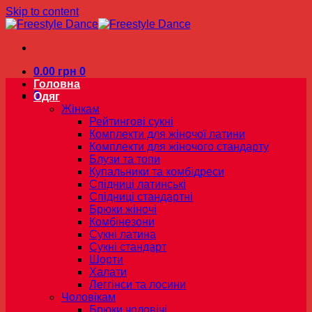
Skip to content
0.00
грн
0
Головна
0
Одяг
Жінкам
Рейтингові сукні
Комплекти для жіночої латини
Комплекти для жіночого стандарту
Блузи та топи
Купальники та комбідреси
Спідниці латинські
Спідниці стандартні
Брюки жіночі
Комбінезони
Сукні латина
Сукні стандарт
Шорти
Халати
Леггінси та лосини
Чоловікам
Брюки чоловічі