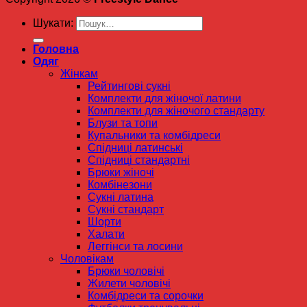
Шукати:
Головна
Одяг
Жінкам
Рейтингові сукні
Комплекти для жіночої латини
Комплекти для жіночого стандарту
Блузи та топи
Купальники та комбідреси
Спідниці латинські
Спідниці стандартні
Брюки жіночі
Комбінезони
Сукні латина
Сукні стандарт
Шорти
Халати
Леггінси та лосини
Чоловікам
Брюки чоловічі
Жилети чоловічі
Комбідреси та сорочки