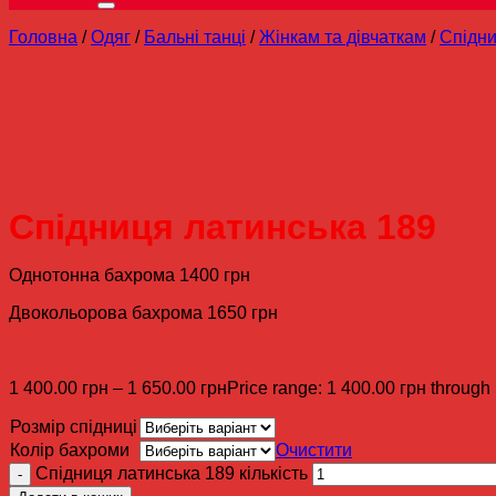
Головна
/
Одяг
/
Бальні танці
/
Жінкам та дівчаткам
/
Спідни
Спідниця латинська 189
Однотонна бахрома 1400 грн
Двокольорова бахрома 1650 грн
1 400.00
грн
–
1 650.00
грн
Price range: 1 400.00 грн through
Розмір спідниці
Колір бахроми
Очистити
Спідниця латинська 189 кількість