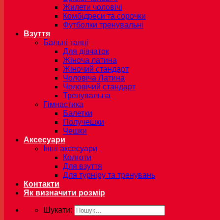
Жилети чоловічі
Комбідреси та сорочки
Футболки тренувальні
Взуття
Бальні танці
Для дівчаток
Жіноча латина
Жіночий стандарт
Чоловіча Латина
Чоловічий стандарт
Тренувальна
Гімнастика
Балетки
Получешки
Чешки
Аксесуари
Інші аксесуари
Колготи
Для взуття
Для турніру та тренувань
Контакти
Як визначити розмір
Шукати: