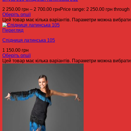
2 250.00
грн
–
2 700.00
грн
Price range: 2 250.00 грн through
Оберіть опції
Цей товар має кілька варіантів. Параметри можна вибрати 
Перегляд
Спідниця латинська 105
1 150.00
грн
Оберіть опції
Цей товар має кілька варіантів. Параметри можна вибрати 