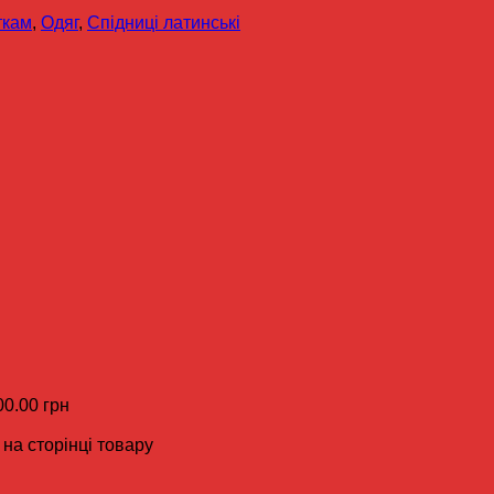
ткам
,
Одяг
,
Спідниці латинські
00.00 грн
на сторінці товару