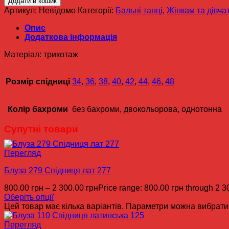
Додати в кошик
Артикул:
Невідомо
Категорії:
Бальні танці
,
Жінкам та дівча
Опис
Додаткова інформація
Матеріал: трикотаж
Розмір спідниці
34
,
36
,
38
,
40
,
42
,
44
,
46
,
48
Колір бахроми
без бахроми, двокольорова, однотонна
Супутні товари
Перегляд
Блуза 279 Спідниця лат 277
800.00
грн
–
2 300.00
грн
Price range: 800.00 грн through 2 3
Оберіть опції
Цей товар має кілька варіантів. Параметри можна вибрати 
Перегляд