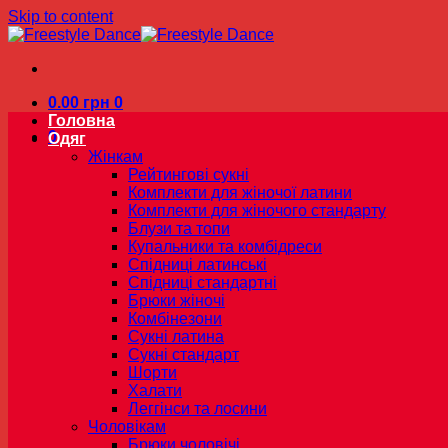
Skip to content
0.00
грн
0
Головна
0
Одяг
Жінкам
Рейтингові сукні
Комплекти для жіночої латини
Комплекти для жіночого стандарту
Блузи та топи
Купальники та комбідреси
Спідниці латинські
Спідниці стандартні
Брюки жіночі
Комбінезони
Сукні латина
Сукні стандарт
Шорти
Халати
Леггінси та лосини
Чоловікам
Брюки чоловічі