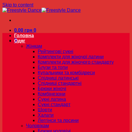
Skip to content
0.00
грн
0
Головна
0
Одяг
Жінкам
Рейтингові сукні
Комплекти для жіночої латини
Комплекти для жіночого стандарту
Блузи та топи
Купальники та комбідреси
Спідниці латинські
Спідниці стандартні
Брюки жіночі
Комбінезони
Сукні латина
Сукні стандарт
Шорти
Халати
Леггінси та лосини
Чоловікам
Брюки чоловічі