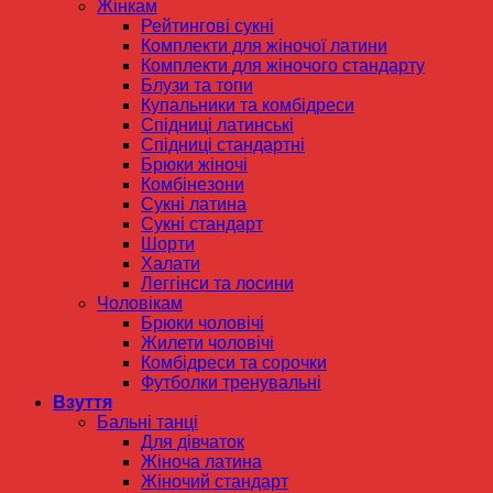
Жінкам
Рейтингові сукні
Комплекти для жіночої латини
Комплекти для жіночого стандарту
Блузи та топи
Купальники та комбідреси
Спідниці латинські
Спідниці стандартні
Брюки жіночі
Комбінезони
Сукні латина
Сукні стандарт
Шорти
Халати
Леггінси та лосини
Чоловікам
Брюки чоловічі
Жилети чоловічі
Комбідреси та сорочки
Футболки тренувальні
Взуття
Бальні танці
Для дівчаток
Жіноча латина
Жіночий стандарт