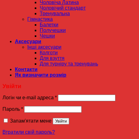
Чоловіча Латина
Чоловічий стандарт
Тренувальна
Гімнастика
Балетки
Получешки
Чешки
Аксесуари
Інші аксесуари
Колготи
Для взуття
Для турніру та тренувань
Контакти
Як визначити розмір
Увійти
Логін чи e-mail адреса
*
Пароль
*
Запам'ятати мене
Увійти
Втратили свій пароль?