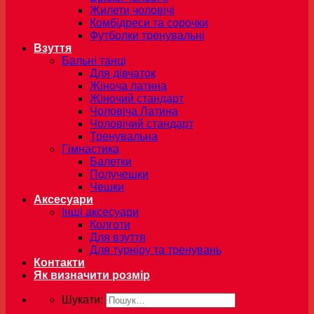
Жилети чоловічі
Комбідреси та сорочки
Футболки тренувальні
Взуття
Бальні танці
Для дівчаток
Жіноча латина
Жіночий стандарт
Чоловіча Латина
Чоловічий стандарт
Тренувальна
Гімнастика
Балетки
Получешки
Чешки
Аксесуари
Інші аксесуари
Колготи
Для взуття
Для турніру та тренувань
Контакти
Як визначити розмір
Шукати: