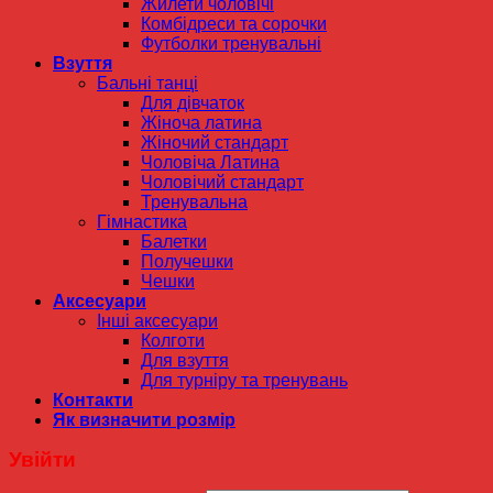
Жилети чоловічі
Комбідреси та сорочки
Футболки тренувальні
Взуття
Бальні танці
Для дівчаток
Жіноча латина
Жіночий стандарт
Чоловіча Латина
Чоловічий стандарт
Тренувальна
Гімнастика
Балетки
Получешки
Чешки
Аксесуари
Інші аксесуари
Колготи
Для взуття
Для турніру та тренувань
Контакти
Як визначити розмір
Увійти