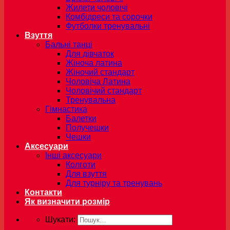
Жилети чоловічі
Комбідреси та сорочки
Футболки тренувальні
Взуття
Бальні танці
Для дівчаток
Жіноча латина
Жіночий стандарт
Чоловіча Латина
Чоловічий стандарт
Тренувальна
Гімнастика
Балетки
Получешки
Чешки
Аксесуари
Інші аксесуари
Колготи
Для взуття
Для турніру та тренувань
Контакти
Як визначити розмір
Шукати: