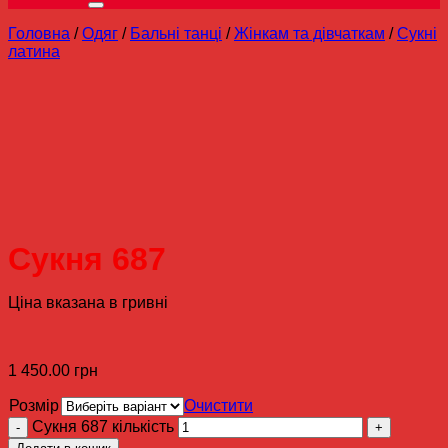
Головна
/
Одяг
/
Бальні танці
/
Жінкам та дівчаткам
/
Сукні
латина
Сукня 687
Ціна вказана в гривні
1 450.00
грн
Розмір
Очистити
Сукня 687 кількість