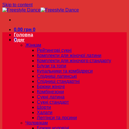
Skip to content
0.00
грн
0
Головна
0
Одяг
Жінкам
Рейтингові сукні
Комплекти для жіночої латини
Комплекти для жіночого стандарту
Блузи та топи
Купальники та комбідреси
Спідниці латинські
Спідниці стандартні
Брюки жіночі
Комбінезони
Сукні латина
Сукні стандарт
Шорти
Халати
Леггінси та лосини
Чоловікам
Брюки чоловічі