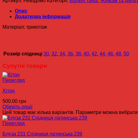
Артикул:
Невідомо
Категорії:
Бальні танці
,
Жінкам та дівча
Опис
Додаткова інформація
Матеріал: трикотаж
Розмір спідниці
30
,
32
,
34
,
36
,
38
,
40
,
42
,
44
,
46
,
48
,
50
Супутні товари
Перегляд
Хітон
500.00
грн
Оберіть опції
Цей товар має кілька варіантів. Параметри можна вибрати 
Перегляд
Блуза 231 Спідниця латинська 239