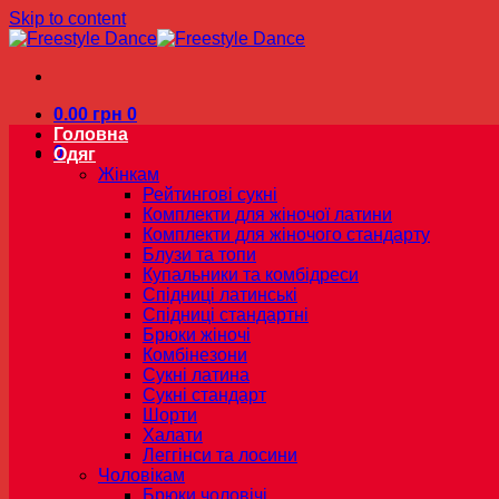
Skip to content
0.00
грн
0
Головна
0
Одяг
Жінкам
Рейтингові сукні
Комплекти для жіночої латини
Комплекти для жіночого стандарту
Блузи та топи
Купальники та комбідреси
Спідниці латинські
Спідниці стандартні
Брюки жіночі
Комбінезони
Сукні латина
Сукні стандарт
Шорти
Халати
Леггінси та лосини
Чоловікам
Брюки чоловічі