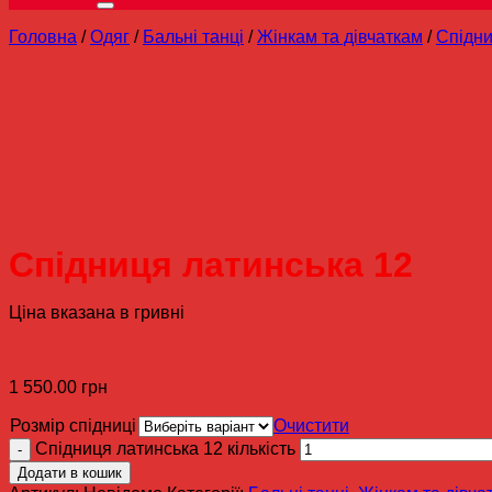
Головна
/
Одяг
/
Бальні танці
/
Жінкам та дівчаткам
/
Спідни
Спідниця латинська 12
Ціна вказана в гривні
1 550.00
грн
Розмір спідниці
Очистити
Спідниця латинська 12 кількість
Додати в кошик