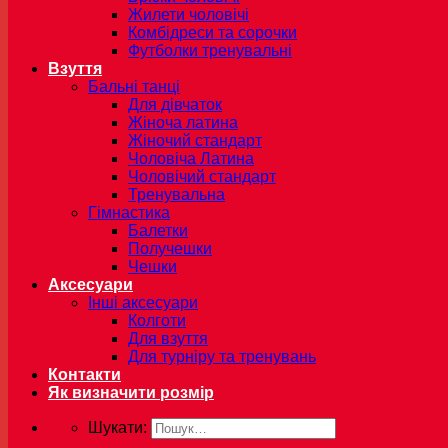
Жилети чоловічі
Комбідреси та сорочки
Футболки тренувальні
Взуття
Бальні танці
Для дівчаток
Жіноча латина
Жіночий стандарт
Чоловіча Латина
Чоловічий стандарт
Тренувальна
Гімнастика
Балетки
Получешки
Чешки
Аксесуари
Інші аксесуари
Колготи
Для взуття
Для турніру та тренувань
Контакти
Як визначити розмір
Шукати: