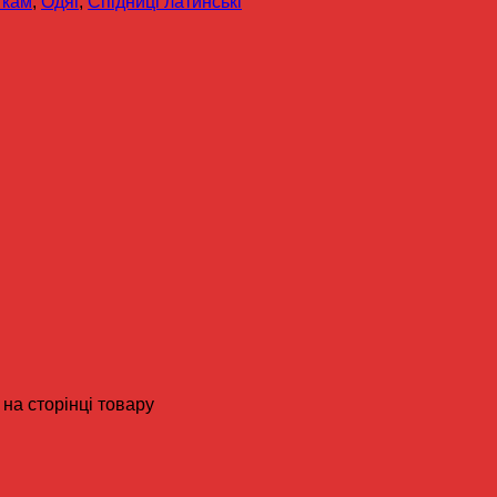
ткам
,
Одяг
,
Спідниці латинські
на сторінці товару