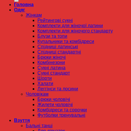
Головна
Одяг
Жінкам
Рейтингові сукні
Комплекти для жіночої латини
Комплекти для жіночого стандарту
Блузи та топи
Купальники та комбідреси
Спідниці латинські
Спідниці стандартні
Брюки жіночі
Комбінезони
Сукні латина
Сукні стандарт
Шорти
Халати
Леггінси та лосини
Чоловікам
Брюки чоловічі
Жилети чоловічі
Комбідреси та сорочки
Футболки тренувальні
Взуття
Бальні танці
Для дівчаток