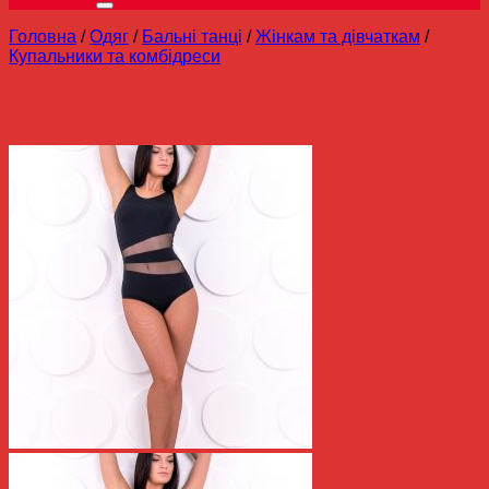
Головна
/
Одяг
/
Бальні танці
/
Жінкам та дівчаткам
/
Купальники та комбідреси