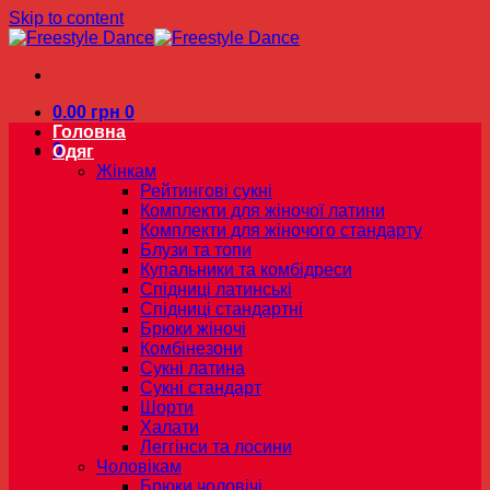
Skip to content
0.00
грн
0
Головна
0
Одяг
Жінкам
Рейтингові сукні
Комплекти для жіночої латини
Комплекти для жіночого стандарту
Блузи та топи
Купальники та комбідреси
Спідниці латинські
Спідниці стандартні
Брюки жіночі
Комбінезони
Сукні латина
Сукні стандарт
Шорти
Халати
Леггінси та лосини
Чоловікам
Брюки чоловічі