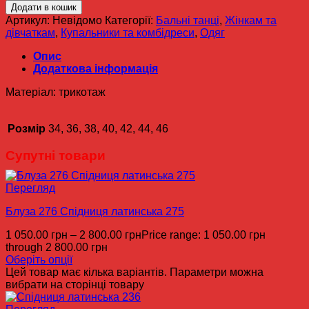
Додати в кошик
Артикул:
Невідомо
Категорії:
Бальні танці
,
Жінкам та
дівчаткам
,
Купальники та комбідреси
,
Одяг
Опис
Додаткова інформація
Матеріал: трикотаж
Розмір
34, 36, 38, 40, 42, 44, 46
Супутні товари
Перегляд
Блуза 276 Спідниця латинська 275
1 050.00
грн
–
2 800.00
грн
Price range: 1 050.00 грн
through 2 800.00 грн
Оберіть опції
Цей товар має кілька варіантів. Параметри можна
вибрати на сторінці товару