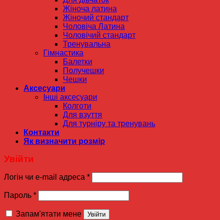
Жіноча латина
Жіночий стандарт
Чоловіча Латина
Чоловічий стандарт
Тренувальна
Гімнастика
Балетки
Получешки
Чешки
Аксесуари
Інші аксесуари
Колготи
Для взуття
Для турніру та тренувань
Контакти
Як визначити розмір
Увійти
Логін чи e-mail адреса
*
Пароль
*
Запам'ятати мене
Увійти