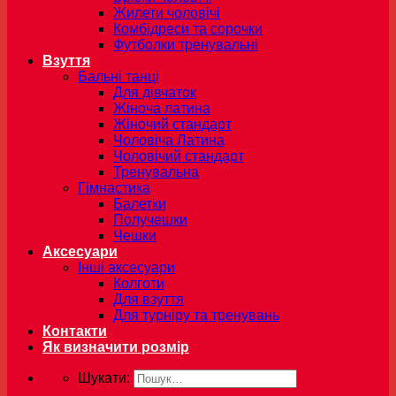
Жилети чоловічі
Комбідреси та сорочки
Футболки тренувальні
Взуття
Бальні танці
Для дівчаток
Жіноча латина
Жіночий стандарт
Чоловіча Латина
Чоловічий стандарт
Тренувальна
Гімнастика
Балетки
Получешки
Чешки
Аксесуари
Інші аксесуари
Колготи
Для взуття
Для турніру та тренувань
Контакти
Як визначити розмір
Шукати: