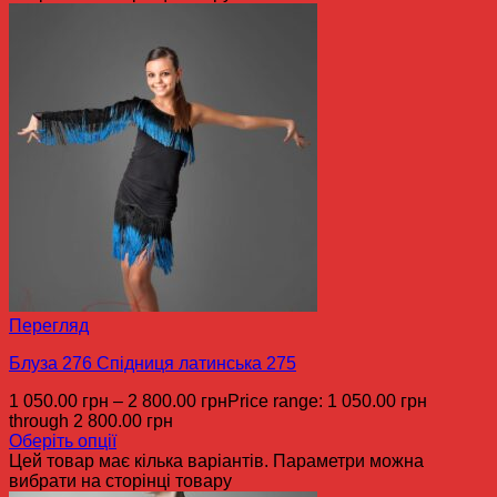
Перегляд
Блуза 276 Спідниця латинська 275
1 050.00
грн
–
2 800.00
грн
Price range: 1 050.00 грн
through 2 800.00 грн
Оберіть опції
Цей товар має кілька варіантів. Параметри можна
вибрати на сторінці товару