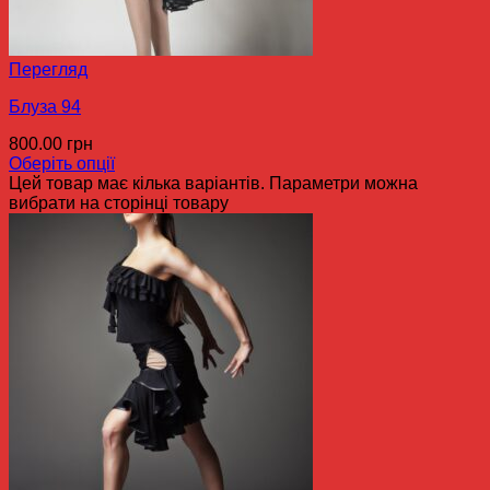
Перегляд
Блуза 94
800.00
грн
Оберіть опції
Цей товар має кілька варіантів. Параметри можна
вибрати на сторінці товару