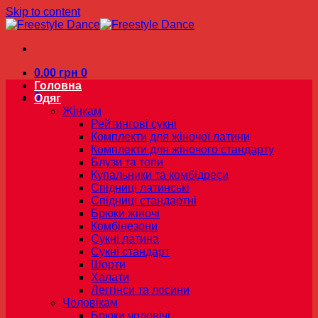
Skip to content
0.00
грн
0
Головна
0
Одяг
Жінкам
Рейтингові сукні
Комплекти для жіночої латини
Комплекти для жіночого стандарту
Блузи та топи
Купальники та комбідреси
Спідниці латинські
Спідниці стандартні
Брюки жіночі
Комбінезони
Сукні латина
Сукні стандарт
Шорти
Халати
Леггінси та лосини
Чоловікам
Брюки чоловічі