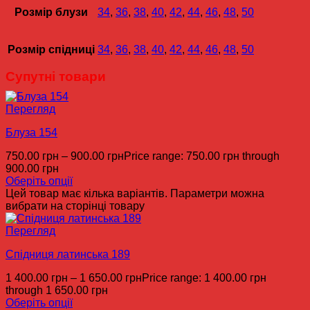
Розмір блузи
34
,
36
,
38
,
40
,
42
,
44
,
46
,
48
,
50
Розмір спідниці
34
,
36
,
38
,
40
,
42
,
44
,
46
,
48
,
50
Супутні товари
Перегляд
Блуза 154
750.00
грн
–
900.00
грн
Price range: 750.00 грн through
900.00 грн
Оберіть опції
Цей товар має кілька варіантів. Параметри можна
вибрати на сторінці товару
Перегляд
Спідниця латинська 189
1 400.00
грн
–
1 650.00
грн
Price range: 1 400.00 грн
through 1 650.00 грн
Оберіть опції