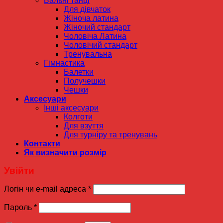
Бальні танці
Для дівчаток
Жіноча латина
Жіночий стандарт
Чоловіча Латина
Чоловічий стандарт
Тренувальна
Гімнастика
Балетки
Получешки
Чешки
Аксесуари
Інші аксесуари
Колготи
Для взуття
Для турніру та тренувань
Контакти
Як визначити розмір
Увійти
Логін чи e-mail адреса
*
Пароль
*