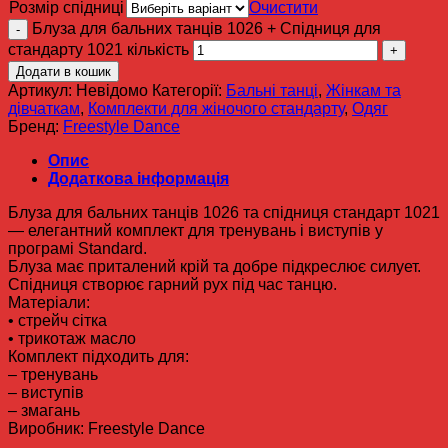
Розмір спідниці
Очистити
Блуза для бальних танців 1026 + Спідниця для
стандарту 1021 кількість
Додати в кошик
Артикул:
Невідомо
Категорії:
Бальні танці
,
Жінкам та
дівчаткам
,
Комплекти для жіночого стандарту
,
Одяг
Бренд:
Freestyle Dance
Опис
Додаткова інформація
Блуза для бальних танців 1026 та спідниця стандарт 1021
— елегантний комплект для тренувань і виступів у
програмі Standard.
Блуза має приталений крій та добре підкреслює силует.
Спідниця створює гарний рух під час танцю.
Матеріали:
• стрейч сітка
• трикотаж масло
Комплект підходить для:
– тренувань
– виступів
– змагань
Виробник: Freestyle Dance