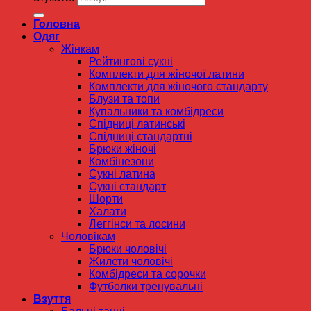
Головна
Одяг
Жінкам
Рейтингові сукні
Комплекти для жіночої латини
Комплекти для жіночого стандарту
Блузи та топи
Купальники та комбідреси
Спідниці латинські
Спідниці стандартні
Брюки жіночі
Комбінезони
Сукні латина
Сукні стандарт
Шорти
Халати
Леггінси та лосини
Чоловікам
Брюки чоловічі
Жилети чоловічі
Комбідреси та сорочки
Футболки тренувальні
Взуття