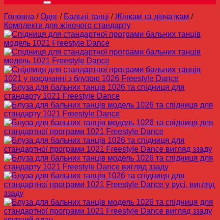
Головна
/
Одяг
/
Бальні танці
/
Жінкам та дівчаткам
/
Комплекти для жіночого стандарту