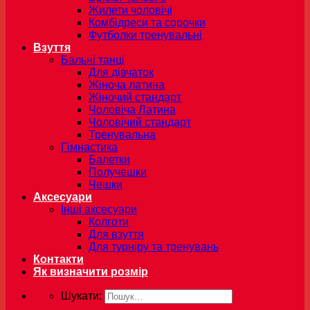
Жилети чоловічі
Комбідреси та сорочки
Футболки тренувальні
Взуття
Бальні танці
Для дівчаток
Жіноча латина
Жіночий стандарт
Чоловіча Латина
Чоловічий стандарт
Тренувальна
Гімнастика
Балетки
Получешки
Чешки
Аксесуари
Інші аксесуари
Колготи
Для взуття
Для турніру та тренувань
Контакти
Як визначити розмір
Шукати: