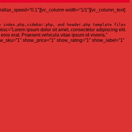
rallax_speed=”0.1″][vc_column width=”1/1″][vc_column_text]
he
index.php
,
sidebar.php
, and
header.php
template files
esc=”Lorem ipsum dolor sit amet, consectetur adipiscing elit.
eros erat. Praesent vehicula vitae ipsum id viverra.”
w_sku=”1″ show_price=”1″ show_rating=”1″ show_label=”1″