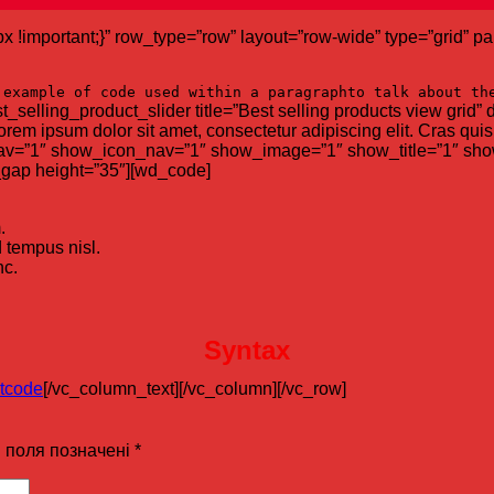
important;}” row_type=”row” layout=”row-wide” type=”grid” pa
example of code used within a paragraphto talk about t
elling_product_slider title=”Best selling products view grid” d
orem ipsum dolor sit amet, consectetur adipiscing elit. Cras quis 
av=”1″ show_icon_nav=”1″ show_image=”1″ show_title=”1″ sho
gap height=”35″][wd_code]
.
 tempus nisl.
nc.
Syntax
[/vc_column_text][/vc_column][/vc_row]
і поля позначені
*