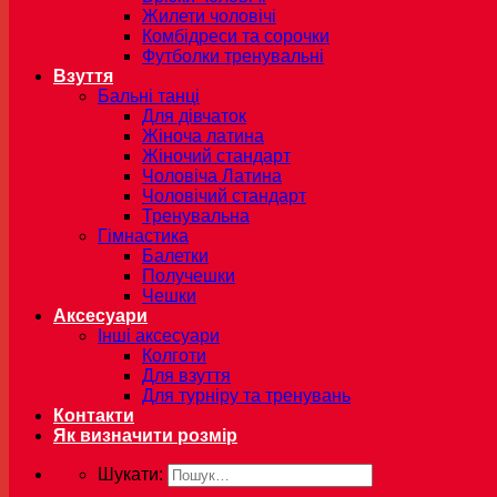
Жилети чоловічі
Комбідреси та сорочки
Футболки тренувальні
Взуття
Бальні танці
Для дівчаток
Жіноча латина
Жіночий стандарт
Чоловіча Латина
Чоловічий стандарт
Тренувальна
Гімнастика
Балетки
Получешки
Чешки
Аксесуари
Інші аксесуари
Колготи
Для взуття
Для турніру та тренувань
Контакти
Як визначити розмір
Шукати: