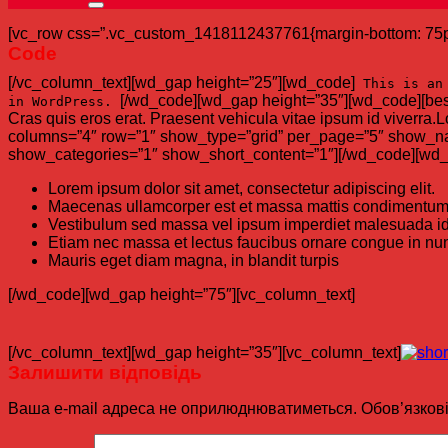
[vc_row css=”.vc_custom_1418112437761{margin-bottom: 75px !
Code
[/vc_column_text][wd_gap height=”25″][wd_code]
This is an 
[/wd_code][wd_gap height=”35″][wd_code][best_s
in WordPress.
Cras quis eros erat. Praesent vehicula vitae ipsum id viverra.L
columns=”4″ row=”1″ show_type=”grid” per_page=”5″ show_n
show_categories=”1″ show_short_content=”1″][/wd_code][wd_
Lorem ipsum dolor sit amet, consectetur adipiscing elit.
Maecenas ullamcorper est et massa mattis condimentum
Vestibulum sed massa vel ipsum imperdiet malesuada id
Etiam nec massa et lectus faucibus ornare congue in nu
Mauris eget diam magna, in blandit turpis
[/wd_code][wd_gap height=”75″][vc_column_text]
[/vc_column_text][wd_gap height=”35″][vc_column_text]
Залишити відповідь
Ваша e-mail адреса не оприлюднюватиметься.
Обов’язков