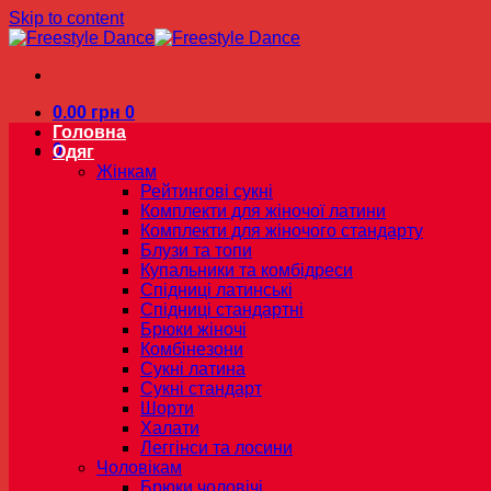
Skip to content
0.00
грн
0
Головна
0
Одяг
Жінкам
Рейтингові сукні
Комплекти для жіночої латини
Комплекти для жіночого стандарту
Блузи та топи
Купальники та комбідреси
Спідниці латинські
Спідниці стандартні
Брюки жіночі
Комбінезони
Сукні латина
Сукні стандарт
Шорти
Халати
Леггінси та лосини
Чоловікам
Брюки чоловічі