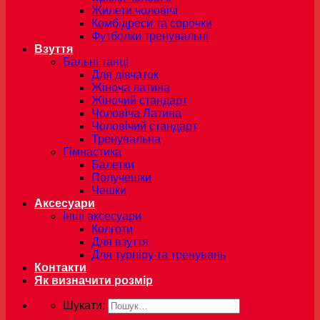
Жилети чоловічі
Комбідреси та сорочки
Футболки тренувальні
Взуття
Бальні танці
Для дівчаток
Жіноча латина
Жіночий стандарт
Чоловіча Латина
Чоловічий стандарт
Тренувальна
Гімнастика
Балетки
Получешки
Чешки
Аксесуари
Інші аксесуари
Колготи
Для взуття
Для турніру та тренувань
Контакти
Як визначити розмір
Шукати: