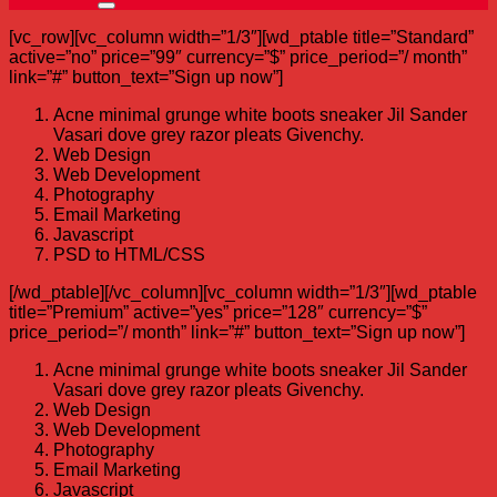
[vc_row][vc_column width=”1/3″][wd_ptable title=”Standard”
active=”no” price=”99″ currency=”$” price_period=”/ month”
link=”#” button_text=”Sign up now”]
Acne minimal grunge white boots sneaker Jil Sander
Vasari dove grey razor pleats Givenchy.
Web Design
Web Development
Photography
Email Marketing
Javascript
PSD to HTML/CSS
[/wd_ptable][/vc_column][vc_column width=”1/3″][wd_ptable
title=”Premium” active=”yes” price=”128″ currency=”$”
price_period=”/ month” link=”#” button_text=”Sign up now”]
Acne minimal grunge white boots sneaker Jil Sander
Vasari dove grey razor pleats Givenchy.
Web Design
Web Development
Photography
Email Marketing
Javascript