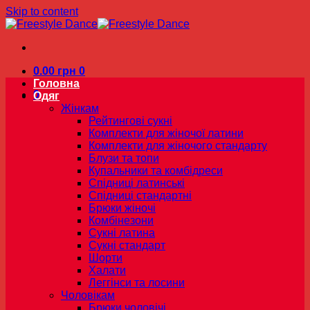
Skip to content
0.00
грн
0
Головна
0
Одяг
Жінкам
Рейтингові сукні
Комплекти для жіночої латини
Комплекти для жіночого стандарту
Блузи та топи
Купальники та комбідреси
Спідниці латинські
Спідниці стандартні
Брюки жіночі
Комбінезони
Сукні латина
Сукні стандарт
Шорти
Халати
Леггінси та лосини
Чоловікам
Брюки чоловічі