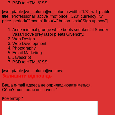
PSD to HTML/CSS
[/wd_ptable][/vc_column][vc_column width=”1/3″][wd_ptable
title=”Professional” active=”no” price=”320″ currency=”$”
price_period=”/ month” link=”#” button_text=”Sign up now”]
Acne minimal grunge white boots sneaker Jil Sander
Vasari dove grey razor pleats Givenchy.
Web Design
Web Development
Photography
Email Marketing
Javascript
PSD to HTML/CSS
[/wd_ptable][/vc_column][/vc_row]
Залишити відповідь
Ваша e-mail адреса не оприлюднюватиметься.
Обов’язкові поля позначені
*
Коментар
*