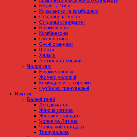
Комплекти для жіночого стандарту
Блузи та топи
Купальники та комбідреси
Спідниці латинські
Спідниці стандартні
Брюки жіночі
Комбінезони
Сукні латина
Сукні стандарт
Шорти
Халати
Леггінси та лосини
Чоловікам
Брюки чоловічі
Жилети чоловічі
Комбідреси та сорочки
Футболки тренувальні
Взуття
Бальні танці
Для дівчаток
Жіноча латина
Жіночий стандарт
Чоловіча Латина
Чоловічий стандарт
Тренувальна