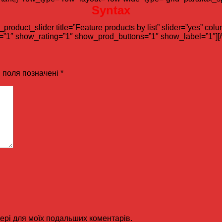
Syntax
roduct_slider title=”Feature products by list” slider=”yes” co
”1″ show_rating=”1″ show_prod_buttons=”1″ show_label=”1″][
і поля позначені
*
узері для моїх подальших коментарів.