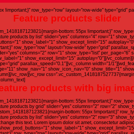
important;}” row_type=”row” layout=”row-wide” type=”grid” pa
Feature products slider
om_1418187123821{margin-bottom: 55px !important;}” row_type=”
eature products by list” slider=”yes” columns=”4″ row=”1″ sho
ttons=”1″ show_label=”1″ show_except_limit=”15″ autoplay=”0″
t;}” row_type=”row” layout=”row-wide” type=”grid” parallax_s
 slider=”yes” columns=”2″ row=”1″ show_type=”list” per_page=”
_label=”1″ show_except_limit=”15″ autoplay=”0″][/vc_column
ype=”grid” parallax_speed=”0.1″][vc_column width=”1/1″][wd_fea
age=”11″ show_nav=”1″ show_icon_nav=”0″ show_title=”1″ show
lumn][/vc_row][vc_row css=”.vc_custom_1418187527737{margin-b
column_text]
eature products with big ima
om_1418187123821{margin-bottom: 55px !important;}” row_type=”
eature products by grid” slider=”yes” columns=”2″ row=”2″ sho
stom_1418187123821{margin-bottom: 55px !important;}” row_typ
eature products by list” slider=”yes” columns=”2″ row=”3″ sho
hange this text. Lorem ipsum dolor sit amet, consectetur adipiscing
 show_prod_buttons=”1″ show_label=”1″ show_except_limit=”15″
t;}” row_type=”row” layout=”row-wide” type=”grid” parallax_s