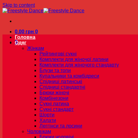
Skip to content
0.00
грн
0
Головна
0
Одяг
Жінкам
Рейтингові сукні
Комплекти для жіночої латини
Комплекти для жіночого стандарту
Блузи та топи
Купальники та комбідреси
Спідниці латинські
Спідниці стандартні
Брюки жіночі
Комбінезони
Сукні латина
Сукні стандарт
Шорти
Халати
Леггінси та лосини
Чоловікам
Брюки чоловічі