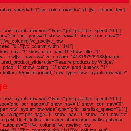
rallax_speed=”0.1″][vc_column width=”1/1″][vc_column_text]
row” layout=”row-wide” type=”grid” parallax_speed=”0.1″]
w_type=”grid” per_page=”6″ show_nav=”1″ show_icon_nav=”0″
][/vc_column][/vc_row][vc_row
peed=”0.1″][vc_column width=”1/1″]
6″ show_nav=”1″ show_icon_nav=”0″ show_title=”1″
][/vc_row][vc_row css=”.vc_custom_1418197599188{margin-
tured_product_slider title=”Feature products by Widget”
_price=”1″ show_rating=”1″ show_prod_buttons=”1″
ottom: 55px !important;}” row_type=”row” layout=”row-wide”
ge
row” layout=”row-wide” type=”grid” parallax_speed=”0.1″]
w_type=”grid” per_page=”8″ show_nav=”1″ show_icon_nav=”0″
e=”row” layout=”row-wide” type=”grid” parallax_speed=”0.1″]
w_type=”widget” per_page=”8″ show_nav=”1″ show_icon_nav=”0″
 elit. Ut elit tellus, luctus nec ullamcorper mattis, pulvinar
 autoplay=”0″][/vc_column][/vc_row][vc_row
peed=”0.1″][vc_column width=”1/1″][vc_column_text]