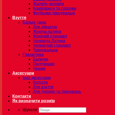
Жилети чоловічі
Комбідреси та сорочки
Футболки тренувальні
Взуття
Бальні танці
Для дівчаток
Жіноча латина
Жіночий стандарт
Чоловіча Латина
Чоловічий стандарт
Тренувальна
Гімнастика
Балетки
Получешки
Чешки
Аксесуари
Інші аксесуари
Колготи
Для взуття
Для турніру та тренувань
Контакти
Як визначити розмір
Шукати: