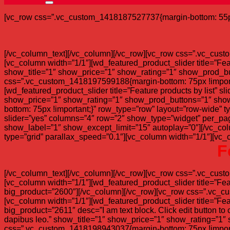
[vc_row css=”.vc_custom_1418187527737{margin-bottom: 55px !
[/vc_column_text][/vc_column][/vc_row][vc_row css=”.vc_cust
[vc_column width=”1/1″][wd_featured_product_slider title=”F
show_title=”1″ show_price=”1″ show_rating=”1″ show_prod_bu
css=”.vc_custom_1418197599188{margin-bottom: 75px !importan
[wd_featured_product_slider title=”Feature products by list”
show_price=”1″ show_rating=”1″ show_prod_buttons=”1″ show
bottom: 75px !important;}” row_type=”row” layout=”row-wide” t
slider=”yes” columns=”4″ row=”2″ show_type=”widget” per_p
show_label=”1″ show_except_limit=”15″ autoplay=”0″][/vc_co
type=”grid” parallax_speed=”0.1″][vc_column width=”1/1″][vc_
F
[/vc_column_text][/vc_column][/vc_row][vc_row css=”.vc_cust
[vc_column width=”1/1″][wd_featured_product_slider title=”F
big_product=”2600″][/vc_column][/vc_row][vc_row css=”.vc_cu
[vc_column width=”1/1″][wd_featured_product_slider title=”F
big_product=”2611″ desc=”I am text block. Click edit button to c
dapibus leo.” show_title=”1″ show_price=”1″ show_rating=”1″
css=”.vc_custom_1418198943037{margin-bottom: 75px !importan