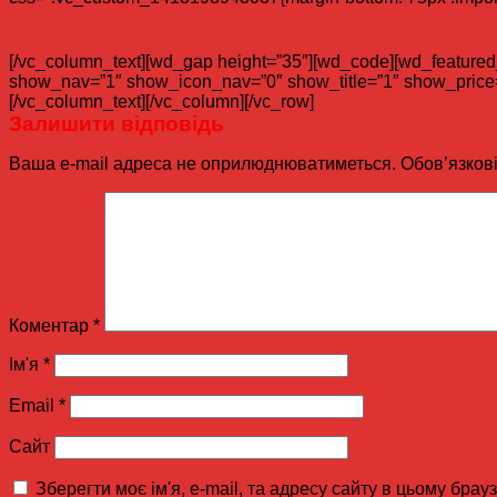
[/vc_column_text][wd_gap height=”35″][wd_code][wd_featured_p
show_nav=”1″ show_icon_nav=”0″ show_title=”1″ show_price=
[/vc_column_text][/vc_column][/vc_row]
Залишити відповідь
Ваша e-mail адреса не оприлюднюватиметься.
Обов’язков
Коментар
*
Ім'я
*
Email
*
Сайт
Зберегти моє ім'я, e-mail, та адресу сайту в цьому бра