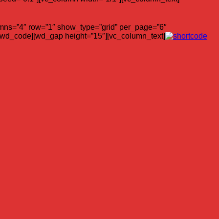
lumns=”4″ row=”1″ show_type=”grid” per_page=”6″
/wd_code][wd_gap height=”15″][vc_column_text]