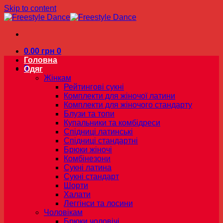
Skip to content
0.00
грн
0
Головна
0
Одяг
Жінкам
Рейтингові сукні
Комплекти для жіночої латини
Комплекти для жіночого стандарту
Блузи та топи
Купальники та комбідреси
Спідниці латинські
Спідниці стандартні
Брюки жіночі
Комбінезони
Сукні латина
Сукні стандарт
Шорти
Халати
Леггінси та лосини
Чоловікам
Брюки чоловічі