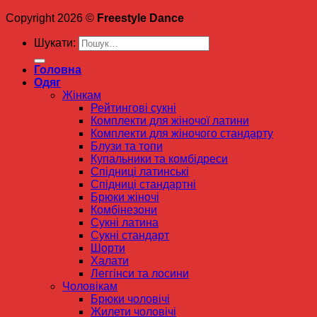
Copyright 2026 ©
Freestyle Dance
Шукати:
Головна
Одяг
Жінкам
Рейтингові сукні
Комплекти для жіночої латини
Комплекти для жіночого стандарту
Блузи та топи
Купальники та комбідреси
Спідниці латинські
Спідниці стандартні
Брюки жіночі
Комбінезони
Сукні латина
Сукні стандарт
Шорти
Халати
Леггінси та лосини
Чоловікам
Брюки чоловічі
Жилети чоловічі