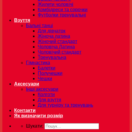
Жилети чоловічі
Комбідреси та сорочки
Футболки тренувальні
Взуття
Бальні танці
Для дівчаток
Жіноча латина
Жіночий стандарт
Чоловіча Латина
Чоловічий стандарт
Тренувальна
Гімнастика
Балетки
Получешки
Чешки
Аксесуари
Інші аксесуари
Колготи
Для взуття
Для турніру та тренувань
Контакти
Як визначити розмір
Шукати: