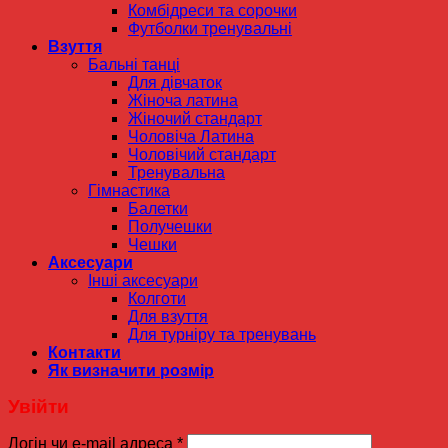
Комбідреси та сорочки
Футболки тренувальні
Взуття
Бальні танці
Для дівчаток
Жіноча латина
Жіночий стандарт
Чоловіча Латина
Чоловічий стандарт
Тренувальна
Гімнастика
Балетки
Получешки
Чешки
Аксесуари
Інші аксесуари
Колготи
Для взуття
Для турніру та тренувань
Контакти
Як визначити розмір
Увійти
Логін чи e-mail адреса
*