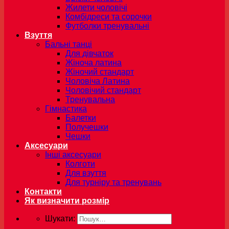
Жилети чоловічі
Комбідреси та сорочки
Футболки тренувальні
Взуття
Бальні танці
Для дівчаток
Жіноча латина
Жіночий стандарт
Чоловіча Латина
Чоловічий стандарт
Тренувальна
Гімнастика
Балетки
Получешки
Чешки
Аксесуари
Інші аксесуари
Колготи
Для взуття
Для турніру та тренувань
Контакти
Як визначити розмір
Шукати: