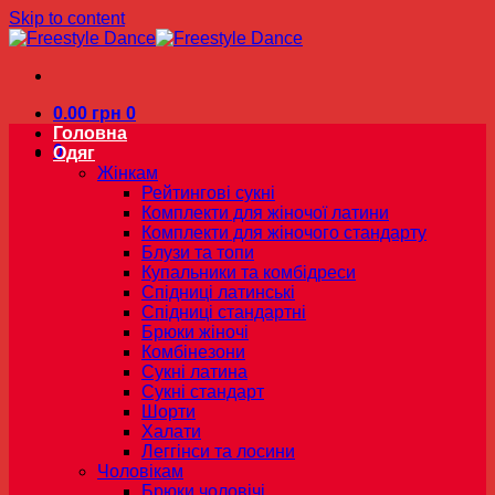
Skip to content
0.00
грн
0
Головна
0
Одяг
Жінкам
Рейтингові сукні
Комплекти для жіночої латини
Комплекти для жіночого стандарту
Блузи та топи
Купальники та комбідреси
Спідниці латинські
Спідниці стандартні
Брюки жіночі
Комбінезони
Сукні латина
Сукні стандарт
Шорти
Халати
Леггінси та лосини
Чоловікам
Брюки чоловічі