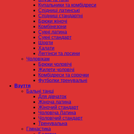
Купальники та комбідреси
Спідниці латинські
Спідниці стандартні
Брюки жіночі
Комбінезони
Сукні латина
Сукні стандарт
Шорти
Халати
Леггінси та лосини
Чоловікам
Брюки чоловічі
Жилети чоловічі
Комбідреси та сорочки
Футболки тренувальні
Взуття
Бальні танці
Для дівчаток
Жіноча латина
Жіночий стандарт
Чоловіча Латина
Чоловічий стандарт
Тренувальна
Гімнастика