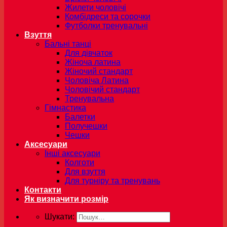
Жилети чоловічі
Комбідреси та сорочки
Футболки тренувальні
Взуття
Бальні танці
Для дівчаток
Жіноча латина
Жіночий стандарт
Чоловіча Латина
Чоловічий стандарт
Тренувальна
Гімнастика
Балетки
Получешки
Чешки
Аксесуари
Інші аксесуари
Колготи
Для взуття
Для турніру та тренувань
Контакти
Як визначити розмір
Шукати: