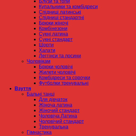
Блузи та топи
Купальники та комбідреси
Спідниці латинські
Спідниці стандартні
Брюки жіночі
Комбінезони
Сукні латина
Сукні стандарт
Шорти
Халати
Леггінси та лосини
Чоловікам
Брюки чоловічі
Жилети чоловічі
Комбідреси та сорочки
Футболки тренувальні
Взуття
Бальні танці
Для дівчаток
Жіноча латина
Жіночий стандарт
Чоловіча Латина
Чоловічий стандарт
Тренувальна
Гімнастика