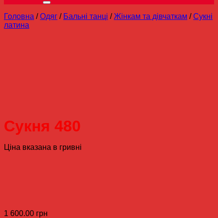
Головна
/
Одяг
/
Бальні танці
/
Жінкам та дівчаткам
/
Сукні
латина
Сукня 480
Ціна вказана в гривні
1 600.00
грн