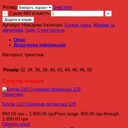
Розмір
Очистити
Сукня 480 кількість
Додати в кошик
Артикул:
Невідомо
Категорії:
Бальні танці
,
Жінкам та
дівчаткам
,
Одяг
,
Сукні латина
Опис
Додаткова інформація
Матеріал: трикотаж
Розмір
32, 34, 36, 38, 40, 42, 44, 46, 48, 50
Супутні товари
Перегляд
Блуза 110 Спідниця латинська 125
850.00
грн
–
1 950.00
грн
Price range: 850.00 грн through
1 950.00 грн
Оберіть опції