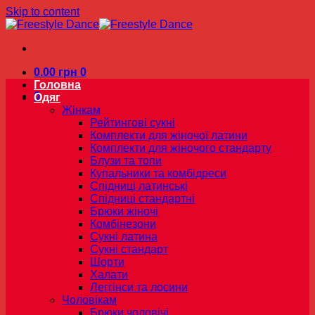
Skip to content
0.00
грн
0
Головна
0
Одяг
Жінкам
Рейтингові сукні
Комплекти для жіночої латини
Комплекти для жіночого стандарту
Блузи та топи
Купальники та комбідреси
Спідниці латинські
Спідниці стандартні
Брюки жіночі
Комбінезони
Сукні латина
Сукні стандарт
Шорти
Халати
Леггінси та лосини
Чоловікам
Брюки чоловічі