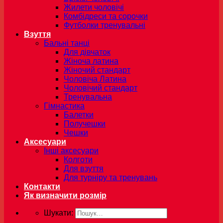
Жилети чоловічі
Комбідреси та сорочки
Футболки тренувальні
Взуття
Бальні танці
Для дівчаток
Жіноча латина
Жіночий стандарт
Чоловіча Латина
Чоловічий стандарт
Тренувальна
Гімнастика
Балетки
Получешки
Чешки
Аксесуари
Інші аксесуари
Колготи
Для взуття
Для турніру та тренувань
Контакти
Як визначити розмір
Шукати: