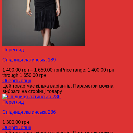
Перегляд
Спідниця латинська 189
1 400.00
грн
–
1 650.00
грн
Price range: 1 400.00 грн
through 1 650.00 грн
Оберіть опції
Цей товар має кілька варіантів. Параметри можна
вибрати на сторінці товару
Перегляд
Спідниця латинська 236
1 300.00
грн
Оберіть опції
Цей товар має кілька варіантів. Параметри можна