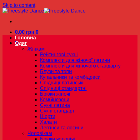
Skip to content
0.00
грн
0
Головна
0
Одяг
Жінкам
Рейтингові сукні
Комплекти для жіночої латини
Комплекти для жіночого стандарту
Блузи та топи
Купальники та комбідреси
Спідниці латинські
Спідниці стандартні
Брюки жіночі
Комбінезони
Сукні латина
Сукні стандарт
Шорти
Халати
Леггінси та лосини
Чоловікам
Брюки чоловічі