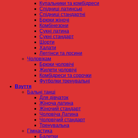
Купальники та комбідреси
Спідниці латинські
Спідниці стандартні
Брюки жіночі
Комбінезони
Сукні латина
Сукні стандарт
Шорти
Халати
Леггінси та лосини
Чоловікам
Брюки чоловічі
Жилети чоловічі
Комбідреси та сорочки
Футболки тренувальні
Взуття
Бальні танці
Для дівчаток
Жіноча латина
Жіночий стандарт
Чоловіча Латина
Чоловічий стандарт
Тренувальна
Гімнастика
Балетки