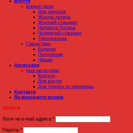
Взуття
Бальні танці
Для дівчаток
Жіноча латина
Жіночий стандарт
Чоловіча Латина
Чоловічий стандарт
Тренувальна
Гімнастика
Балетки
Получешки
Чешки
Аксесуари
Інші аксесуари
Колготи
Для взуття
Для турніру та тренувань
Контакти
Як визначити розмір
Увійти
Логін чи e-mail адреса
*
Пароль
*