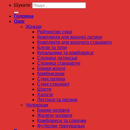
Шукати:
Головна
Одяг
Жінкам
Рейтингові сукні
Комплекти для жіночої латини
Комплекти для жіночого стандарту
Блузи та топи
Купальники та комбідреси
Спідниці латинські
Спідниці стандартні
Брюки жіночі
Комбінезони
Сукні латина
Сукні стандарт
Шорти
Халати
Леггінси та лосини
Чоловікам
Брюки чоловічі
Жилети чоловічі
Комбідреси та сорочки
Футболки тренувальні