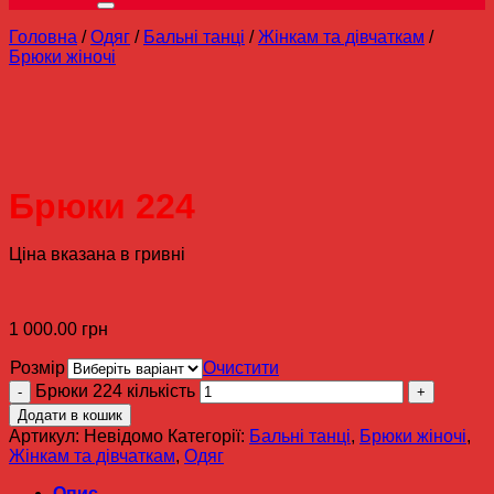
Головна
/
Одяг
/
Бальні танці
/
Жінкам та дівчаткам
/
Брюки жіночі
Брюки 224
Ціна вказана в гривні
1 000.00
грн
Розмір
Очистити
Брюки 224 кількість
Додати в кошик
Артикул:
Невідомо
Категорії:
Бальні танці
,
Брюки жіночі
,
Жінкам та дівчаткам
,
Одяг
Опис