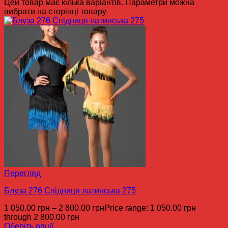
Цей товар має кілька варіантів. Параметри можна
вибрати на сторінці товару
Перегляд
Блуза 276 Спідниця латинська 275
1 050.00
грн
–
2 800.00
грн
Price range: 1 050.00 грн
through 2 800.00 грн
Оберіть опції