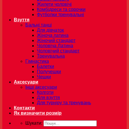
Жилети чоловічі
Комбідреси та сорочки
Футболки тренувальні
Взуття
Бальні танці
Для дівчаток
Жіноча латина
Жіночий стандарт
Чоловіча Латина
Чоловічий стандарт
Тренувальна
Гімнастика
Балетки
Получешки
Чешки
Аксесуари
Інші аксесуари
Колготи
Для взуття
Для турніру та тренувань
Контакти
Як визначити розмір
Шукати: