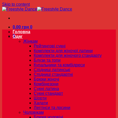
Skip to content
0.00
грн
0
Головна
0
Одяг
Жінкам
Рейтингові сукні
Комплекти для жіночої латини
Комплекти для жіночого стандарту
Блузи та топи
Купальники та комбідреси
Спідниці латинські
Спідниці стандартні
Брюки жіночі
Комбінезони
Сукні латина
Сукні стандарт
Шорти
Халати
Леггінси та лосини
Чоловікам
Брюки чоловічі