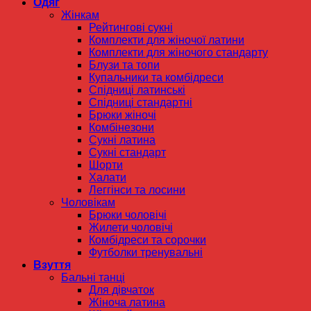
Одяг
Жінкам
Рейтингові сукні
Комплекти для жіночої латини
Комплекти для жіночого стандарту
Блузи та топи
Купальники та комбідреси
Спідниці латинські
Спідниці стандартні
Брюки жіночі
Комбінезони
Сукні латина
Сукні стандарт
Шорти
Халати
Леггінси та лосини
Чоловікам
Брюки чоловічі
Жилети чоловічі
Комбідреси та сорочки
Футболки тренувальні
Взуття
Бальні танці
Для дівчаток
Жіноча латина