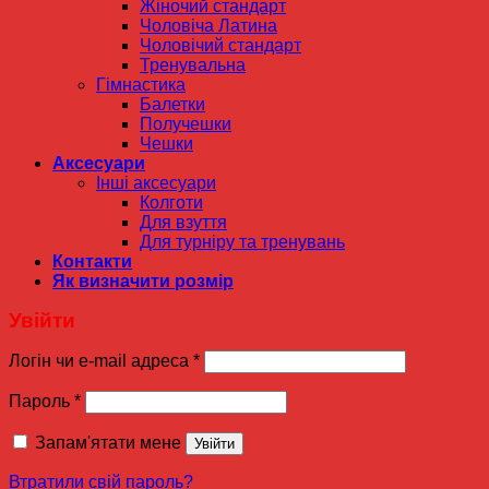
Жіночий стандарт
Чоловіча Латина
Чоловічий стандарт
Тренувальна
Гімнастика
Балетки
Получешки
Чешки
Аксесуари
Інші аксесуари
Колготи
Для взуття
Для турніру та тренувань
Контакти
Як визначити розмір
Увійти
Логін чи e-mail адреса
*
Пароль
*
Запам'ятати мене
Увійти
Втратили свій пароль?