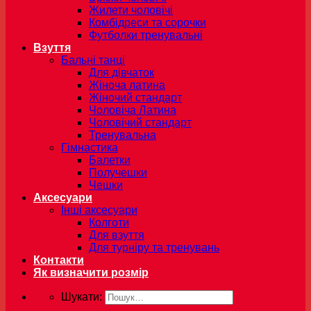
Жилети чоловічі
Комбідреси та сорочки
Футболки тренувальні
Взуття
Бальні танці
Для дівчаток
Жіноча латина
Жіночий стандарт
Чоловіча Латина
Чоловічий стандарт
Тренувальна
Гімнастика
Балетки
Получешки
Чешки
Аксесуари
Інші аксесуари
Колготи
Для взуття
Для турніру та тренувань
Контакти
Як визначити розмір
Шукати: