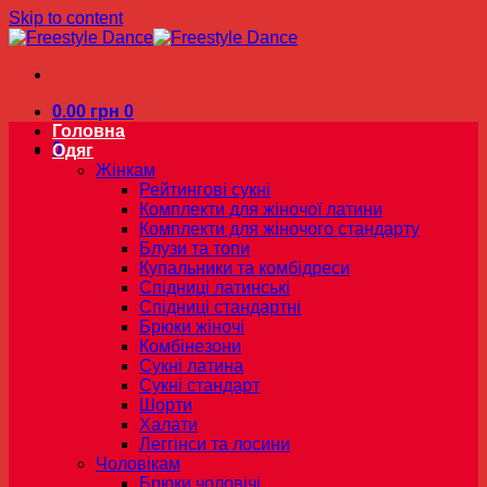
Skip to content
0.00
грн
0
Головна
0
Одяг
Жінкам
Рейтингові сукні
Комплекти для жіночої латини
Комплекти для жіночого стандарту
Блузи та топи
Купальники та комбідреси
Спідниці латинські
Спідниці стандартні
Брюки жіночі
Комбінезони
Сукні латина
Сукні стандарт
Шорти
Халати
Леггінси та лосини
Чоловікам
Брюки чоловічі