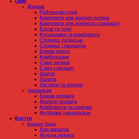
Одяг
Жінкам
Рейтингові сукні
Комплекти для жіночої латини
Комплекти для жіночого стандарту
Блузи та топи
Купальники та комбідреси
Спідниці латинські
Спідниці стандартні
Брюки жіночі
Комбінезони
Сукні латина
Сукні стандарт
Шорти
Халати
Леггінси та лосини
Чоловікам
Брюки чоловічі
Жилети чоловічі
Комбідреси та сорочки
Футболки тренувальні
Взуття
Бальні танці
Для дівчаток
Жіноча латина