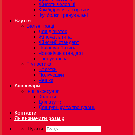
Жилети чоловічі
Комбідреси та сорочки
Футболки тренувальні
Взуття
Бальні танці
Для дівчаток
Жіноча латина
Жіночий стандарт
Чоловіча Латина
Чоловічий стандарт
Тренувальна
Гімнастика
Балетки
Получешки
Чешки
Аксесуари
Інші аксесуари
Колготи
Для взуття
Для турніру та тренувань
Контакти
Як визначити розмір
Шукати: