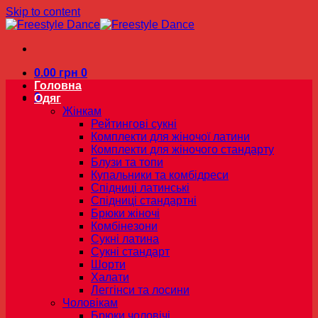
Skip to content
0.00
грн
0
Головна
0
Одяг
Жінкам
Рейтингові сукні
Комплекти для жіночої латини
Комплекти для жіночого стандарту
Блузи та топи
Купальники та комбідреси
Спідниці латинські
Спідниці стандартні
Брюки жіночі
Комбінезони
Сукні латина
Сукні стандарт
Шорти
Халати
Леггінси та лосини
Чоловікам
Брюки чоловічі