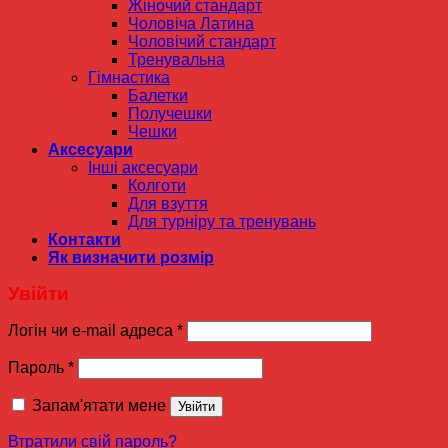
Жіночий стандарт
Чоловіча Латина
Чоловічий стандарт
Тренувальна
Гімнастика
Балетки
Получешки
Чешки
Аксесуари
Інші аксесуари
Колготи
Для взуття
Для турніру та тренувань
Контакти
Як визначити розмір
Увійти
Логін чи e-mail адреса
*
Пароль
*
Запам'ятати мене
Увійти
Втратили свій пароль?