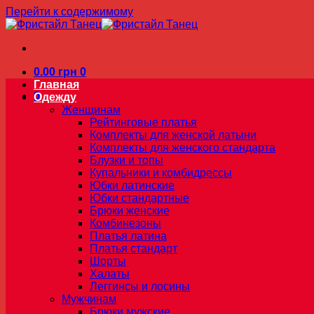
Перейти к содержимому
0.00
грн
0
Главная
0
Одежду
Женщинам
Рейтинговые платья
Комплекты для женской латыни
Комплекты для женского стандарта
Блузки и топы
Купальники и комбидрессы
Юбки латинские
Юбки стандартные
Брюки женские
Комбинезоны
Платья латина
Платья стандарт
Шорты
Халаты
Леггинсы и лосины
Мужчинам
Брюки мужские