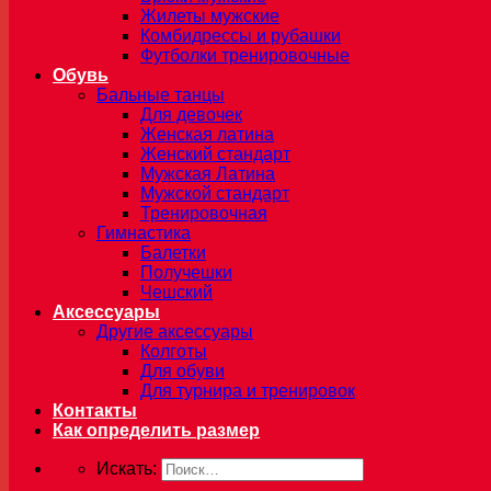
Жилеты мужские
Комбидрессы и рубашки
Футболки тренировочные
Обувь
Бальные танцы
Для девочек
Женская латина
Женский стандарт
Мужская Латина
Мужской стандарт
Тренировочная
Гимнастика
Балетки
Получешки
Чешский
Аксессуары
Другие аксессуары
Колготы
Для обуви
Для турнира и тренировок
Контакты
Как определить размер
Искать: