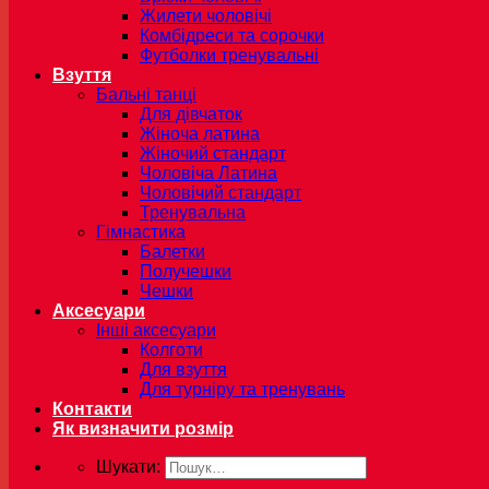
Жилети чоловічі
Комбідреси та сорочки
Футболки тренувальні
Взуття
Бальні танці
Для дівчаток
Жіноча латина
Жіночий стандарт
Чоловіча Латина
Чоловічий стандарт
Тренувальна
Гімнастика
Балетки
Получешки
Чешки
Аксесуари
Інші аксесуари
Колготи
Для взуття
Для турніру та тренувань
Контакти
Як визначити розмір
Шукати: