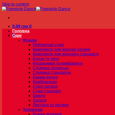
Skip to content
0.00
грн
0
Головна
0
Одяг
Жінкам
Рейтингові сукні
Комплекти для жіночої латини
Комплекти для жіночого стандарту
Блузи та топи
Купальники та комбідреси
Спідниці латинські
Спідниці стандартні
Брюки жіночі
Комбінезони
Сукні латина
Сукні стандарт
Шорти
Халати
Леггінси та лосини
Чоловікам
Брюки чоловічі